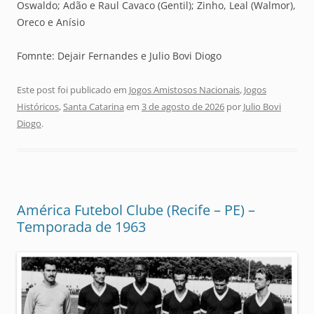
Oswaldo; Adão e Raul Cavaco (Gentil); Zinho, Leal (Walmor),
Oreco e Anísio
Fomnte: Dejair Fernandes e Julio Bovi Diogo
Este post foi publicado em
Jogos Amistosos Nacionais
,
Jogos
Históricos
,
Santa Catarina
em
3 de agosto de 2026
por
Julio Bovi
Diogo
.
América Futebol Clube (Recife – PE) –
Temporada de 1963