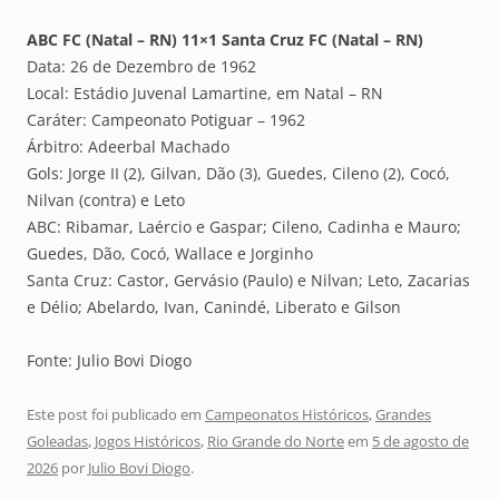
ABC FC (Natal – RN) 11×1 Santa Cruz FC (Natal – RN)
Data: 26 de Dezembro de 1962
Local: Estádio Juvenal Lamartine, em Natal – RN
Caráter: Campeonato Potiguar – 1962
Árbitro: Adeerbal Machado
Gols: Jorge II (2), Gilvan, Dão (3), Guedes, Cileno (2), Cocó,
Nilvan (contra) e Leto
ABC: Ribamar, Laércio e Gaspar; Cileno, Cadinha e Mauro;
Guedes, Dão, Cocó, Wallace e Jorginho
Santa Cruz: Castor, Gervásio (Paulo) e Nilvan; Leto, Zacarias
e Délio; Abelardo, Ivan, Canindé, Liberato e Gilson
Fonte: Julio Bovi Diogo
Este post foi publicado em
Campeonatos Históricos
,
Grandes
Goleadas
,
Jogos Históricos
,
Rio Grande do Norte
em
5 de agosto de
2026
por
Julio Bovi Diogo
.