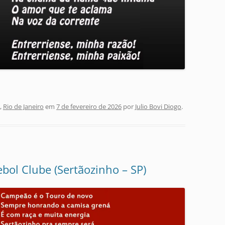
,
Rio de Janeiro
em
7 de fevereiro de 2026
por
Julio Bovi Diogo
.
bol Clube (Sertãozinho – SP)