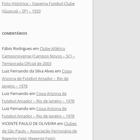
Foto Histórica – Itapema Futebol Clube
(Guarujá – SP) – 1933
COMENTÁRIOS
Fábio Rodrigues
em
Clube Atlético
Camponovense (Campos Novos – SC) –
Temporada Oficial de 2003
Luiz Fernando da Silva Alves
em
Copa
Arizona de Futebol Amador – Rio de
Janeiro – 1978
Luiz Fernando
em
Copa Arizona de
Futebol Amador – Rio de Janeiro – 1978
Luiz Fernando
em
Copa Arizona de
Futebol Amador – Rio de Janeiro – 1978
VICENTE PAULO DE OLIVEIRA
em
Clubes
de São Paulo – Associação Ferroviária de
Regente Feijó (Regente Feijó)