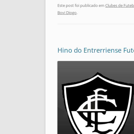
Este post foi publicado em
Clubes de Futeb
Bovi Diogo
.
Hino do Entrerriense Fute