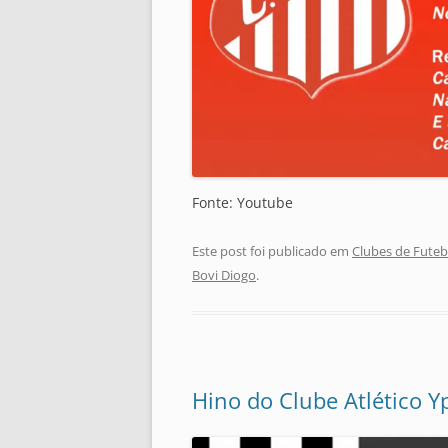
Fonte: Youtube
Este post foi publicado em
Clubes de Futeb
Bovi Diogo
.
Hino do Clube Atlético Y