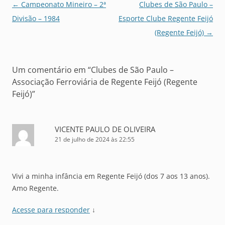
Navegação
←
Campeonato Mineiro – 2ª
Clubes de São Paulo –
de
Divisão – 1984
Esporte Clube Regente Feijó
posts
(Regente Feijó)
→
Um comentário em “
Clubes de São Paulo –
Associação Ferroviária de Regente Feijó (Regente
Feijó)
”
VICENTE PAULO DE OLIVEIRA
21 de julho de 2024 às 22:55
Vivi a minha infância em Regente Feijó (dos 7 aos 13 anos).
Amo Regente.
Acesse para responder
↓