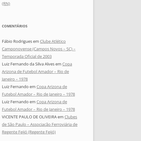
(RN)
COMENTÁRIOS
Fábio Rodrigues
em
Clube Atlético
Camponovense (Campos Novos – SC) –
Temporada Oficial de 2003
Luiz Fernando da Silva Alves
em
Copa
Arizona de Futebol Amador – Rio de
Janeiro – 1978
Luiz Fernando
em
Copa Arizona de
Futebol Amador – Rio de Janeiro – 1978
Luiz Fernando
em
Copa Arizona de
Futebol Amador – Rio de Janeiro – 1978
VICENTE PAULO DE OLIVEIRA
em
Clubes
de São Paulo – Associação Ferroviária de
Regente Feijó (Regente Feijó)