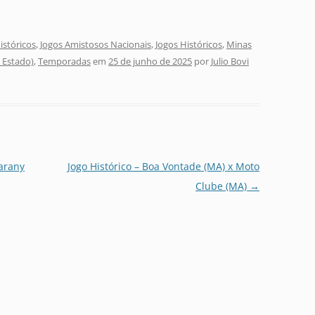
stóricos
,
Jogos Amistosos Nacionais
,
Jogos Históricos
,
Minas
o Estado)
,
Temporadas
em
25 de junho de 2025
por
Julio Bovi
uarany
Jogo Histórico – Boa Vontade (MA) x Moto
Clube (MA)
→