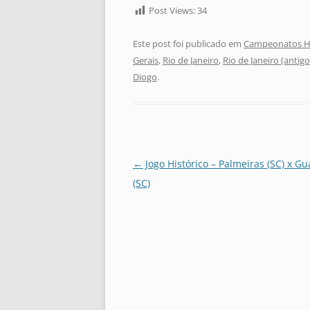
Post Views:
34
Este post foi publicado em
Campeonatos Hi
Gerais
,
Rio de Janeiro
,
Rio de Janeiro (antig
Diogo
.
Navegação
←
Jogo Histórico – Palmeiras (SC) x G
de
(SC)
posts