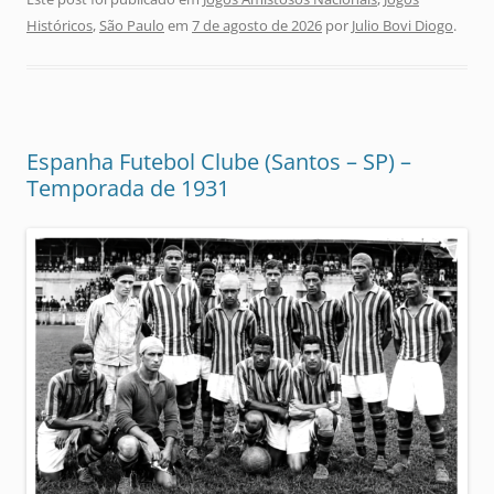
Históricos
,
São Paulo
em
7 de agosto de 2026
por
Julio Bovi Diogo
.
Espanha Futebol Clube (Santos – SP) –
Temporada de 1931