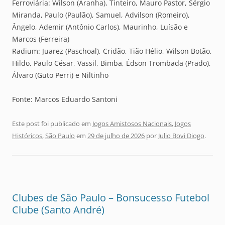
Ferroviária: Wilson (Aranha), Tinteiro, Mauro Pastor, Sérgio
Miranda, Paulo (Paulão), Samuel, Advilson (Romeiro),
Ângelo, Ademir (Antônio Carlos), Maurinho, Luísão e
Marcos (Ferreira)
Radium: Juarez (Paschoal), Cridão, Tião Hélio, Wilson Botão,
Hildo, Paulo César, Vassil, Bimba, Édson Trombada (Prado),
Álvaro (Guto Perri) e Niltinho
Fonte: Marcos Eduardo Santoni
Este post foi publicado em
Jogos Amistosos Nacionais
,
Jogos
Históricos
,
São Paulo
em
29 de julho de 2026
por
Julio Bovi Diogo
.
Clubes de São Paulo – Bonsucesso Futebol
Clube (Santo André)