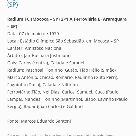
(SP)
Radium FC (Mococa – SP) 2×1 A Ferroviária E (Araraquara
– SP)
Data: 07 de maio de 1979
Local: Estádio Olímpico São Sebastião, em Mococa – SP
Caráter: Amistoso Nacional
Árbitro: Jair Buchara Justiniano
Gols: Carlos (contra), Calada e Samuel
Radium: Paschoal, Toninho, Gutão, Tião Hélio (Simão),
Marco Antônio, Chicão, Romário, Paulinho (Guto Perri),
Foguinho (Duso), Calada e Niltinho
Ferroviária: Tião, Nei Dias, Carlos, Samuel, Cuca (Paulo
Lampa), Nandes, Toninho (Martinho), Bispo, Lavinho (Paulo
Sérgio), Radar (João Carlos) e Galdino
Fonte: Marcos Eduardo Santoni
Este post foi publicado em
Jogos Amistosos Nacionais
,
Jogos