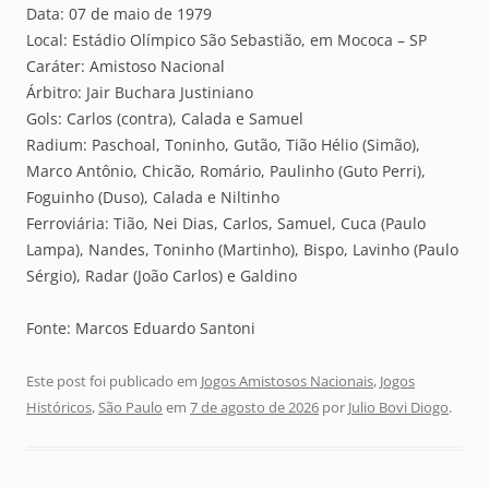
Data: 07 de maio de 1979
Local: Estádio Olímpico São Sebastião, em Mococa – SP
Caráter: Amistoso Nacional
Árbitro: Jair Buchara Justiniano
Gols: Carlos (contra), Calada e Samuel
Radium: Paschoal, Toninho, Gutão, Tião Hélio (Simão),
Marco Antônio, Chicão, Romário, Paulinho (Guto Perri),
Foguinho (Duso), Calada e Niltinho
Ferroviária: Tião, Nei Dias, Carlos, Samuel, Cuca (Paulo
Lampa), Nandes, Toninho (Martinho), Bispo, Lavinho (Paulo
Sérgio), Radar (João Carlos) e Galdino
Fonte: Marcos Eduardo Santoni
Este post foi publicado em
Jogos Amistosos Nacionais
,
Jogos
Históricos
,
São Paulo
em
7 de agosto de 2026
por
Julio Bovi Diogo
.