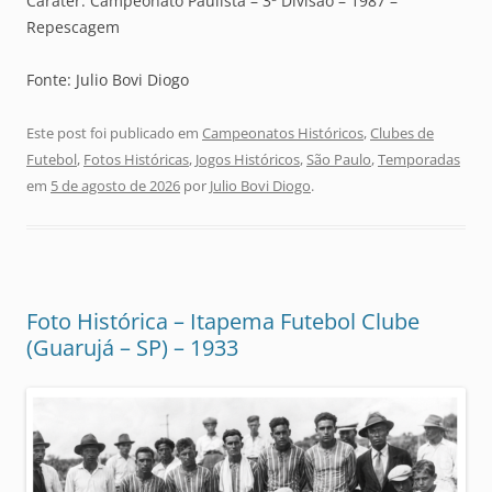
Caráter: Campeonato Paulista – 3ª Divisão – 1987 –
Repescagem
Fonte: Julio Bovi Diogo
Este post foi publicado em
Campeonatos Históricos
,
Clubes de
Futebol
,
Fotos Históricas
,
Jogos Históricos
,
São Paulo
,
Temporadas
em
5 de agosto de 2026
por
Julio Bovi Diogo
.
Foto Histórica – Itapema Futebol Clube
(Guarujá – SP) – 1933