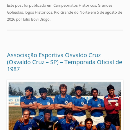
Este post foi publicado em
Campeonatos Históricos
,
Grandes
Goleadas
,
Jogos Históricos
,
Rio Grande do Norte
em
5 de agosto de
2026
por
Julio Bovi Diogo
.
Associação Esportiva Osvaldo Cruz
(Osvaldo Cruz – SP) – Temporada Oficial de
1987