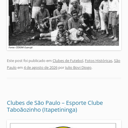
Este post foi publicado em
Clubes de Futebol
,
Fotos Históricas
,
São
Paulo
em
4 de agosto de 2026
por
Julio Bovi Diogo
.
Clubes de São Paulo – Esporte Clube
Taboãozinho (Itapetininga)