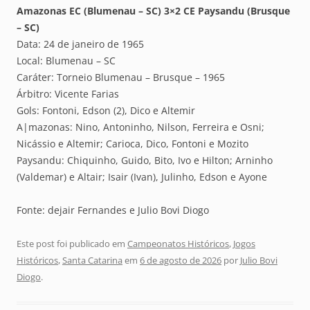
Amazonas EC (Blumenau – SC) 3×2 CE Paysandu (Brusque
– SC)
Data: 24 de janeiro de 1965
Local: Blumenau – SC
Caráter: Torneio Blumenau – Brusque – 1965
Árbitro: Vicente Farias
Gols: Fontoni, Edson (2), Dico e Altemir
A|mazonas: Nino, Antoninho, Nilson, Ferreira e Osni;
Nicássio e Altemir; Carioca, Dico, Fontoni e Mozito
Paysandu: Chiquinho, Guido, Bito, Ivo e Hilton; Arninho
(Valdemar) e Altair; Isair (Ivan), Julinho, Edson e Ayone
Fonte: dejair Fernandes e Julio Bovi Diogo
Este post foi publicado em
Campeonatos Históricos
,
Jogos
Históricos
,
Santa Catarina
em
6 de agosto de 2026
por
Julio Bovi
Diogo
.