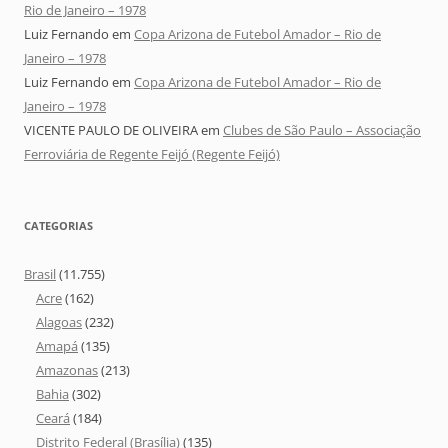
Rio de Janeiro – 1978
Luiz Fernando
em
Copa Arizona de Futebol Amador – Rio de
Janeiro – 1978
Luiz Fernando
em
Copa Arizona de Futebol Amador – Rio de
Janeiro – 1978
VICENTE PAULO DE OLIVEIRA
em
Clubes de São Paulo – Associação
Ferroviária de Regente Feijó (Regente Feijó)
CATEGORIAS
Brasil
(11.755)
Acre
(162)
Alagoas
(232)
Amapá
(135)
Amazonas
(213)
Bahia
(302)
Ceará
(184)
Distrito Federal (Brasília)
(135)