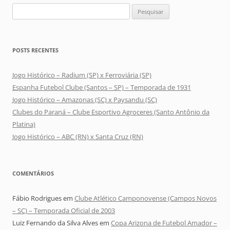
Pesquisar
por:
POSTS RECENTES
Jogo Histórico – Radium (SP) x Ferroviária (SP)
Espanha Futebol Clube (Santos – SP) – Temporada de 1931
Jogo Histórico – Amazonas (SC) x Paysandu (SC)
Clubes do Paraná – Clube Esportivo Agroceres (Santo Antônio da
Platina)
Jogo Histórico – ABC (RN) x Santa Cruz (RN)
COMENTÁRIOS
Fábio Rodrigues
em
Clube Atlético Camponovense (Campos Novos
– SC) – Temporada Oficial de 2003
Luiz Fernando da Silva Alves
em
Copa Arizona de Futebol Amador –