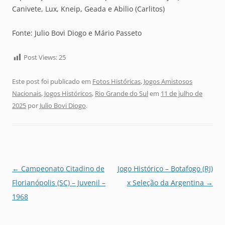
Canivete, Lux, Kneip, Geada e Abilio (Carlitos)
Fonte: Julio Bovi Diogo e Mário Passeto
Post Views:
25
Este post foi publicado em
Fotos Históricas
,
Jogos Amistosos
Nacionais
,
Jogos Históricos
,
Rio Grande do Sul
em
11 de julho de
2025
por
Julio Bovi Diogo
.
Navegação
←
Campeonato Citadino de
Jogo Histórico – Botafogo (RJ)
de
Florianópolis (SC) – Juvenil –
x Seleção da Argentina
→
posts
1968