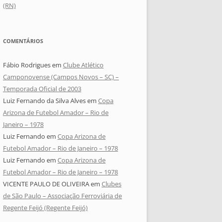
(RN)
COMENTÁRIOS
Fábio Rodrigues
em
Clube Atlético
Camponovense (Campos Novos – SC) –
Temporada Oficial de 2003
Luiz Fernando da Silva Alves
em
Copa
Arizona de Futebol Amador – Rio de
Janeiro – 1978
Luiz Fernando
em
Copa Arizona de
Futebol Amador – Rio de Janeiro – 1978
Luiz Fernando
em
Copa Arizona de
Futebol Amador – Rio de Janeiro – 1978
VICENTE PAULO DE OLIVEIRA
em
Clubes
de São Paulo – Associação Ferroviária de
Regente Feijó (Regente Feijó)