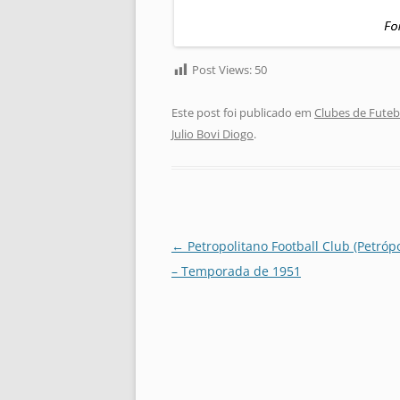
Post Views:
50
Este post foi publicado em
Clubes de Futeb
Julio Bovi Diogo
.
Navegação
←
Petropolitano Football Club (Petrópol
de
– Temporada de 1951
posts