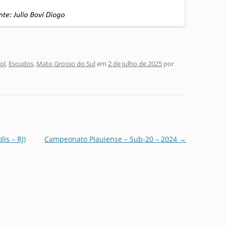
ol
,
Escudos
,
Mato Grosso do Sul
em
2 de julho de 2025
por
is – RJ)
Campeonato Piauiense – Sub-20 – 2024
→