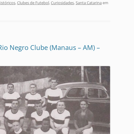
stóricos
,
Clubes de Futebol
,
Curiosidades
,
Santa Catarina
em
o Rio Negro Clube (Manaus – AM) –