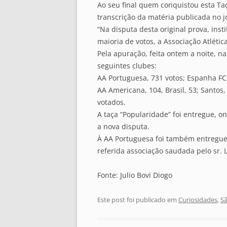
Ao seu final quem conquistou esta Taç
transcrição da matéria publicada no j
“Na disputa desta original prova, inst
maioria de votos, a Associação Atléti
Pela apuração, feita ontem a noite, n
seguintes clubes:
AA Portuguesa, 731 votos; Espanha FC, 
AA Americana, 104, Brasil, 53; Santos,
votados.
A taça “Popularidade” foi entregue, 
a nova disputa.
À AA Portuguesa foi também entregue 
referida associação saudada pelo sr. 
Fonte: Julio Bovi Diogo
Este post foi publicado em
Curiosidades
,
S