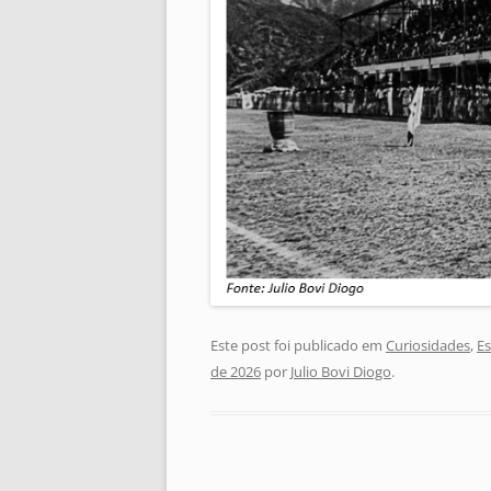
Este post foi publicado em
Curiosidades
,
Es
de 2026
por
Julio Bovi Diogo
.