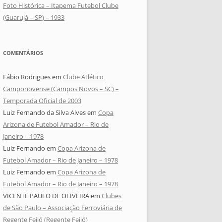
Foto Histórica – Itapema Futebol Clube
(Guarujá – SP) – 1933
COMENTÁRIOS
Fábio Rodrigues
em
Clube Atlético
Camponovense (Campos Novos – SC) –
Temporada Oficial de 2003
Luiz Fernando da Silva Alves
em
Copa
Arizona de Futebol Amador – Rio de
Janeiro – 1978
Luiz Fernando
em
Copa Arizona de
Futebol Amador – Rio de Janeiro – 1978
Luiz Fernando
em
Copa Arizona de
Futebol Amador – Rio de Janeiro – 1978
VICENTE PAULO DE OLIVEIRA
em
Clubes
de São Paulo – Associação Ferroviária de
Regente Feijó (Regente Feijó)