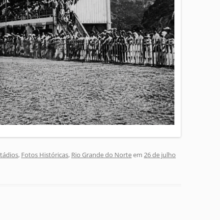
tádios
,
Fotos Históricas
,
Rio Grande do Norte
em
26 de julho