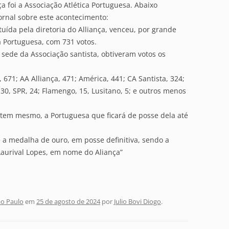
a foi a Associação Atlética Portuguesa. Abaixo
ornal sobre este acontecimento:
ituída pela diretoria do Alliança, venceu, por grande
ca Portuguesa, com 731 votos.
a sede da Associação santista, obtiveram votos os
671; AA Alliança, 471; América, 441; CA Santista, 324;
 30, SPR, 24; Flamengo, 15, Lusitano, 5; e outros menos
ontem mesmo, a Portuguesa que ficará de posse dela até
a medalha de ouro, em posse definitiva, sendo a
Laurival Lopes, em nome do Aliança”
ão Paulo
em
25 de agosto de 2024
por
Julio Bovi Diogo
.