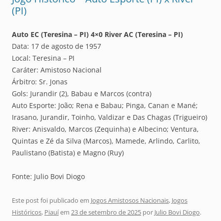
(PI)
Auto EC (Teresina – PI) 4×0 River AC (Teresina – PI)
Data: 17 de agosto de 1957
Local: Teresina – PI
Caráter: Amistoso Nacional
Árbitro: Sr. Jonas
Gols: Jurandir (2), Babau e Marcos (contra)
Auto Esporte: João; Rena e Babau; Pinga, Canan e Mané;
Irasano, Jurandir, Toinho, Valdizar e Das Chagas (Trigueiro)
River: Anisvaldo, Marcos (Zequinha) e Albecino; Ventura,
Quintas e Zé da Silva (Marcos), Mamede, Arlindo, Carlito,
Paulistano (Batista) e Magno (Ruy)
Fonte: Julio Bovi Diogo
Este post foi publicado em
Jogos Amistosos Nacionais
,
Jogos
Históricos
,
Piauí
em
23 de setembro de 2025
por
Julio Bovi Diogo
.