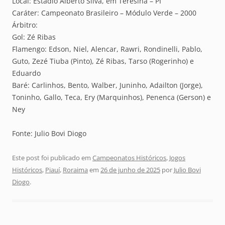
Local: Estádio Alberto Silva, em Teresina – PI
Caráter: Campeonato Brasileiro – Módulo Verde – 2000
Árbitro:
Gol: Zé Ribas
Flamengo: Edson, Niel, Alencar, Rawri, Rondinelli, Pablo,
Guto, Zezé Tiuba (Pinto), Zé Ribas, Tarso (Rogerinho) e
Eduardo
Baré: Carlinhos, Bento, Walber, Juninho, Adailton (Jorge),
Toninho, Gallo, Teca, Ery (Marquinhos), Penenca (Gerson) e
Ney
Fonte: Julio Bovi Diogo
Este post foi publicado em
Campeonatos Históricos
,
Jogos
Históricos
,
Piauí
,
Roraima
em
26 de junho de 2025
por
Julio Bovi
Diogo
.