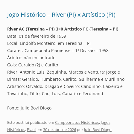
Jogo Histórico – River (PI) x Artístico (PI)
River AC (Teresina – PI) 3×0 Artístico FC (Teresina – PI)
Data: 01 de fevereiro de 1959
Local: Lindolfo Monteiro, em Teresina – PI
Caráter: Campeonato Piauiense – 1ª Divisão – 1958
Árbitro: não encontrado
Gols: Geraldo (2) e Carlito
River: Antonio Luis, Zequinha, Marcos e Ventura; Jorge e
Dimas; Geraldo, Humberto, Carlito, Guilherme e Murilinho
Artístico: Osvaldo, Dragão e Coveiro; Candinho, Caixeiro e
Tavarinho; Tilito, Cão, Luis, Canário e Ferdinand
Fonte: Julio Bovi Diogo
Este post foi publicado em
Campeonatos Históricos
,
Jogos
Históricos
,
Piauí
em
30 de abril de 2026
por
Julio Bovi Diogo
.