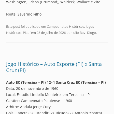
Washington, Edson (Drumond), Waldeck, Wallace e Zito
Fonte: Severino Filho
Este post foi publicado em
Campeonatos Históricos
,
Jogos
Históricos
,
Piauí
em
28 de julho de 2026
por
Julio Bovi Diogo
.
Jogo Histórico – Auto Esporte (PI) x Santa
Cruz (PI)
Auto EC (Teresina – PI) 12×1 Santa Cruz EC (Teresina – PI)
Data: 20 de novembro de 1960
Local: Estádio Lindolfo Monteiro, em Teresina – PI
Caráter: Campeonato Piauiense – 1960
Árbitro: Abdala Jorge Cury
Gols: Capote (3), Jurandir (2), Bicudo (2), Antonio (contra),