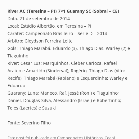
River AC (Teresina – PI) 7×1 Guarany SC (Sobral – CE)
Data: 21 de setembro de 2014
Local: Estádio Albertão, em Teresina – PI
Caráter: Campeonato Brasileiro – Série D – 2014
Árbitro: Gleydson Ferreira Leite
Gols: Thiago Marabá, Eduardo (3), Thiago Dias, Warley (2) e
Tiaguinho
River: Cesar Luz; Marquinhos, Cleber Carioca, Rafael
Araújo e Amarildo (Sinderval); Rogério, Thiago Dias (Vitor
Recife), Thiago Marabá (Fabiano) e Esquerdinha; Warley e
Eduardo
Guarany: Luna; Maneco, Raí, Jessé (Roni) e Tiaguinho;
Daniel, Douglas Silva, Alessandro (Israel) e Robertinho;
Teles (Laertes) e Suzuki
Fonte: Severino Filho
Este post foi publicado em
Campeonatos Históricos
,
Ceará
,