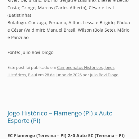
River: Dé; Bruno, Murilo, Serjão e Luisinho; Eliezer e Décio
Costa; Gringo, Marcos (Carlos Alberto), César e Leal
(Batistinha)
Botafogo: Gonzaga; Peruano, Ailton, Lessa e Brígido; Pádua
e César (Valdimir); Manuel Brasil, Wilson (Bola Sete), Mãrio
e Panzilão
Fonte: Julio Bovi Diogo
Este post foi publicado em
Campeonatos Históricos
,
Jogos
Históricos
,
Piauí
em
28 de junho de 2026
por
Julio Bovi Diogo
.
Jogo Histórico – Flamengo (PI) x Auto
Esporte (PI)
EC Flamengo (Teresina – PI) 2×0 Auto EC (Teresina – PI)