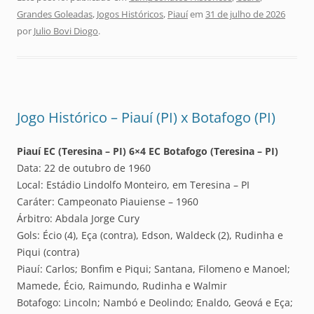
Grandes Goleadas
,
Jogos Históricos
,
Piauí
em
31 de julho de 2026
por
Julio Bovi Diogo
.
Jogo Histórico – Piauí (PI) x Botafogo (PI)
Piauí EC (Teresina – PI) 6×4 EC Botafogo (Teresina – PI)
Data: 22 de outubro de 1960
Local: Estádio Lindolfo Monteiro, em Teresina – PI
Caráter: Campeonato Piauiense – 1960
Árbitro: Abdala Jorge Cury
Gols: Écio (4), Eça (contra), Edson, Waldeck (2), Rudinha e
Piqui (contra)
Piauí: Carlos; Bonfim e Piqui; Santana, Filomeno e Manoel;
Mamede, Écio, Raimundo, Rudinha e Walmir
Botafogo: Lincoln; Nambó e Deolindo; Enaldo, Geová e Eça;