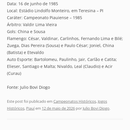
Data: 16 de junho de 1985
Local: Estádio Lindolfo Monteiro, em Teresina – PI
Caráter: Campeonato Piauiense – 1985
Árbitro: Valdir Lima Vieira
Gols: China e Sousa
Flamengo: César, Valdinar, Carlinhos, Fernando Lima e Bilé;
Zuega, Dias Pereira (Sousa) e Paulo César; Joniel, China
(Batista) e Etevaldo
Auto Esporte: Bartolomeu, Paulinho, Jair, Carlão e Catita;
Elieser, Santiago e Malta; Nivaldo, Leal (Claudio) e Acir
(Curau)
Fonte: Julio Bovi Diogo
Este post foi publicado em
Campeonatos Históricos
,
Jogos
Históricos
,
Piauí
em
12 de maio de 2026
por
Julio Bovi Diogo
.