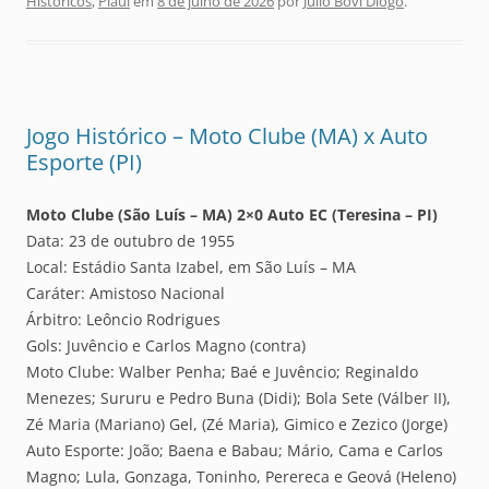
Históricos
,
Piauí
em
8 de julho de 2026
por
Julio Bovi Diogo
.
Jogo Histórico – Moto Clube (MA) x Auto
Esporte (PI)
Moto Clube (São Luís – MA) 2×0 Auto EC (Teresina – PI)
Data: 23 de outubro de 1955
Local: Estádio Santa Izabel, em São Luís – MA
Caráter: Amistoso Nacional
Árbitro: Leôncio Rodrigues
Gols: Juvêncio e Carlos Magno (contra)
Moto Clube: Walber Penha; Baé e Juvêncio; Reginaldo
Menezes; Sururu e Pedro Buna (Didi); Bola Sete (Válber II),
Zé Maria (Mariano) Gel, (Zé Maria), Gimico e Zezico (Jorge)
Auto Esporte: João; Baena e Babau; Mário, Cama e Carlos
Magno; Lula, Gonzaga, Toninho, Perereca e Geová (Heleno)