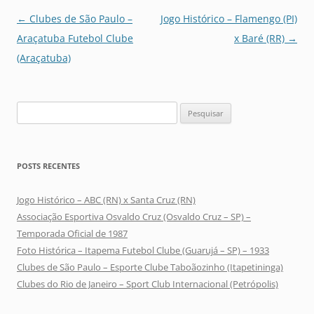
Navegação
←
Clubes de São Paulo –
Jogo Histórico – Flamengo (PI)
de
Araçatuba Futebol Clube
x Baré (RR)
→
posts
(Araçatuba)
Pesquisar
por:
POSTS RECENTES
Jogo Histórico – ABC (RN) x Santa Cruz (RN)
Associação Esportiva Osvaldo Cruz (Osvaldo Cruz – SP) –
Temporada Oficial de 1987
Foto Histórica – Itapema Futebol Clube (Guarujá – SP) – 1933
Clubes de São Paulo – Esporte Clube Taboãozinho (Itapetininga)
Clubes do Rio de Janeiro – Sport Club Internacional (Petrópolis)