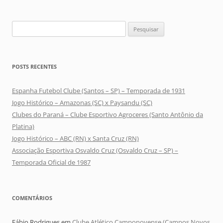
Pesquisar
por:
POSTS RECENTES
Espanha Futebol Clube (Santos – SP) – Temporada de 1931
Jogo Histórico – Amazonas (SC) x Paysandu (SC)
Clubes do Paraná – Clube Esportivo Agroceres (Santo Antônio da
Platina)
Jogo Histórico – ABC (RN) x Santa Cruz (RN)
Associação Esportiva Osvaldo Cruz (Osvaldo Cruz – SP) –
Temporada Oficial de 1987
COMENTÁRIOS
Fábio Rodrigues
em
Clube Atlético Camponovense (Campos Novos