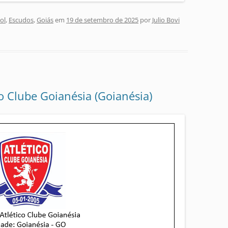
ol
,
Escudos
,
Goiás
em
19 de setembro de 2025
por
Julio Bovi
co Clube Goianésia (Goianésia)