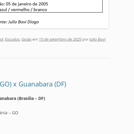
ol
,
Escudos
,
Goiás
em
15 de setembro de 2025
por
Julio Bovi
 (GO) x Guanabara (DF)
nabara (Brasília – DF)
ânia – GO