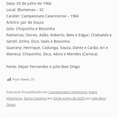
Data: 03 de julho de 1966
Local: Blumenau – SC
Caráter: Campeonato Catarinense – 1966
Árbitro: Jair de Souza
Gols: Chiquinho e Bossinha
Palmeiras: Osires, Adão, Roberto, Beto e Edgar; Clodoaldo e
Gentil; Zinho, Dico, Vado e Bossinha
Guarany: Henrique, Cadunga, Souza, Dante e Carão; Ari e
Maneca; Chiquinho, Zeca, Aécio e Mendes (Carioca)
Fonte: Dejair Fernandes e Julio Bovi Diogo
Post Views:
31
Este post foi publicado em
Campeonatos Históricos
,
Jogos
Históricos
,
Santa Catarina
em
24 de junho de 2025
por
Julio Bovi
Diogo
.