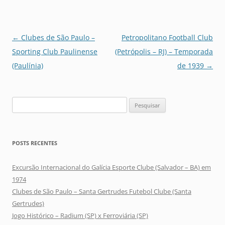
Navegação
←
Clubes de São Paulo –
Petropolitano Football Club
de
Sporting Club Paulinense
(Petrópolis – RJ) – Temporada
posts
(Paulínia)
de 1939
→
Pesquisar
por:
POSTS RECENTES
Excursão Internacional do Galícia Esporte Clube (Salvador – BA) em
1974
Clubes de São Paulo – Santa Gertrudes Futebol Clube (Santa
Gertrudes)
Jogo Histórico – Radium (SP) x Ferroviária (SP)