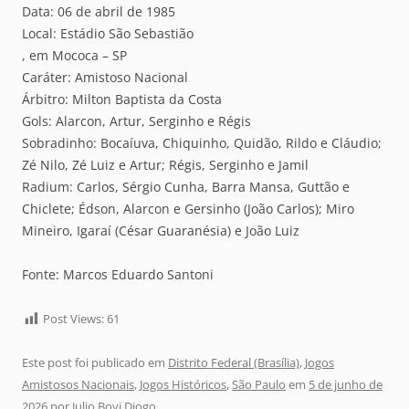
Data: 06 de abril de 1985
Local: Estádio São Sebastião
, em Mococa – SP
Caráter: Amistoso Nacional
Árbitro: Milton Baptista da Costa
Gols: Alarcon, Artur, Serginho e Régis
Sobradinho: Bocaíuva, Chiquinho, Quidão, Rildo e Cláudio;
Zé Nilo, Zé Luiz e Artur; Régis, Serginho e Jamil
Radium: Carlos, Sérgio Cunha, Barra Mansa, Guttão e
Chiclete; Édson, Alarcon e Gersinho (João Carlos); Miro
Mineiro, Igaraí (César Guaranésia) e João Luiz
Fonte: Marcos Eduardo Santoni
Post Views:
61
Este post foi publicado em
Distrito Federal (Brasília)
,
Jogos
Amistosos Nacionais
,
Jogos Históricos
,
São Paulo
em
5 de junho de
2026
por
Julio Bovi Diogo
.