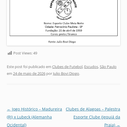
Post Views:
49
Este post foi publicado em
Clubes de Futebol
,
Escudos
,
São Paulo
em
24 de maio de 2026
por
Julio Bovi Diogo
.
Navegação
←
Jogo Histórico – Madureira
Clubes de Alagoas – Palestra
de
(RJ) x Lubeck (Alemanha
Esporte Clube (Jequiá da
posts
Ocidental)
Praia)
→