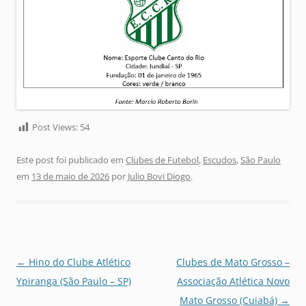
Post Views:
54
Este post foi publicado em
Clubes de Futebol
,
Escudos
,
São Paulo
em
13 de maio de 2026
por
Julio Bovi Diogo
.
Navegação
←
Hino do Clube Atlético
Clubes de Mato Grosso –
de
Ypiranga (São Paulo – SP)
Associação Atlética Novo
posts
Mato Grosso (Cuiabá)
→