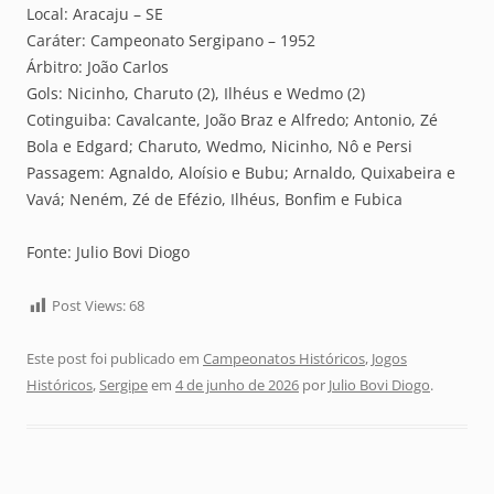
Local: Aracaju – SE
Caráter: Campeonato Sergipano – 1952
Árbitro: João Carlos
Gols: Nicinho, Charuto (2), Ilhéus e Wedmo (2)
Cotinguiba: Cavalcante, João Braz e Alfredo; Antonio, Zé
Bola e Edgard; Charuto, Wedmo, Nicinho, Nô e Persi
Passagem: Agnaldo, Aloísio e Bubu; Arnaldo, Quixabeira e
Vavá; Neném, Zé de Efézio, Ilhéus, Bonfim e Fubica
Fonte: Julio Bovi Diogo
Post Views:
68
Este post foi publicado em
Campeonatos Históricos
,
Jogos
Históricos
,
Sergipe
em
4 de junho de 2026
por
Julio Bovi Diogo
.