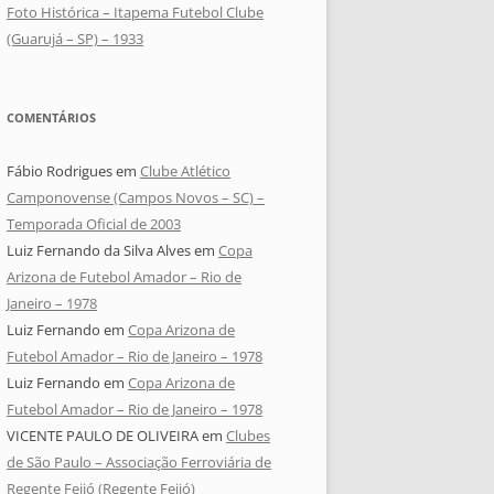
Foto Histórica – Itapema Futebol Clube
(Guarujá – SP) – 1933
COMENTÁRIOS
Fábio Rodrigues
em
Clube Atlético
Camponovense (Campos Novos – SC) –
Temporada Oficial de 2003
Luiz Fernando da Silva Alves
em
Copa
Arizona de Futebol Amador – Rio de
Janeiro – 1978
Luiz Fernando
em
Copa Arizona de
Futebol Amador – Rio de Janeiro – 1978
Luiz Fernando
em
Copa Arizona de
Futebol Amador – Rio de Janeiro – 1978
VICENTE PAULO DE OLIVEIRA
em
Clubes
de São Paulo – Associação Ferroviária de
Regente Feijó (Regente Feijó)