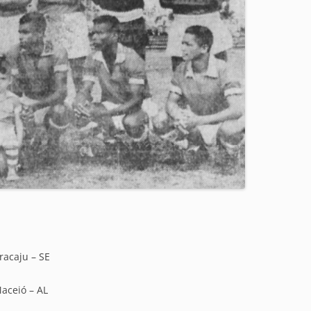
racaju – SE
Maceió – AL