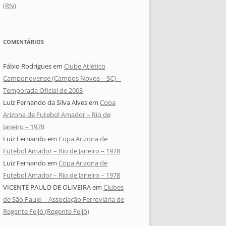
(RN)
COMENTÁRIOS
Fábio Rodrigues
em
Clube Atlético
Camponovense (Campos Novos – SC) –
Temporada Oficial de 2003
Luiz Fernando da Silva Alves
em
Copa
Arizona de Futebol Amador – Rio de
Janeiro – 1978
Luiz Fernando
em
Copa Arizona de
Futebol Amador – Rio de Janeiro – 1978
Luiz Fernando
em
Copa Arizona de
Futebol Amador – Rio de Janeiro – 1978
VICENTE PAULO DE OLIVEIRA
em
Clubes
de São Paulo – Associação Ferroviária de
Regente Feijó (Regente Feijó)