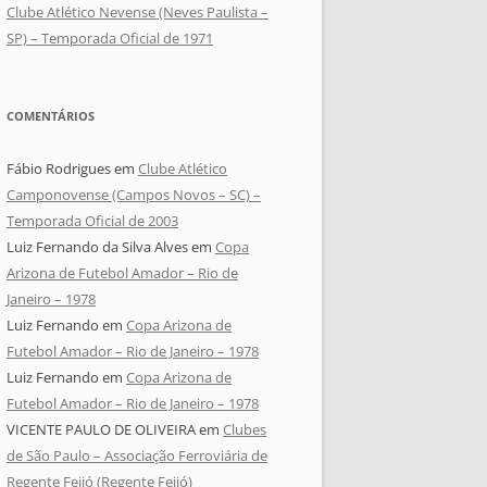
Clube Atlético Nevense (Neves Paulista –
SP) – Temporada Oficial de 1971
COMENTÁRIOS
Fábio Rodrigues
em
Clube Atlético
Camponovense (Campos Novos – SC) –
Temporada Oficial de 2003
Luiz Fernando da Silva Alves
em
Copa
Arizona de Futebol Amador – Rio de
Janeiro – 1978
Luiz Fernando
em
Copa Arizona de
Futebol Amador – Rio de Janeiro – 1978
Luiz Fernando
em
Copa Arizona de
Futebol Amador – Rio de Janeiro – 1978
VICENTE PAULO DE OLIVEIRA
em
Clubes
de São Paulo – Associação Ferroviária de
Regente Feijó (Regente Feijó)