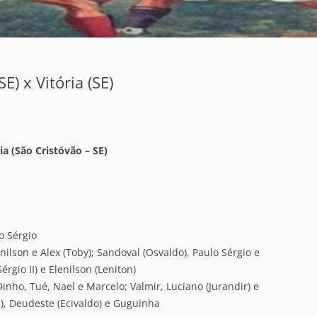
E) x Vitória (SE)
ia (São Cristóvão – SE)
o Sérgio
nilson e Alex (Toby); Sandoval (Osvaldo), Paulo Sérgio e
rgio II) e Elenilson (Leniton)
Dinho, Tué, Nael e Marcelo; Valmir, Luciano (Jurandir) e
I), Deudeste (Ecivaldo) e Guguinha