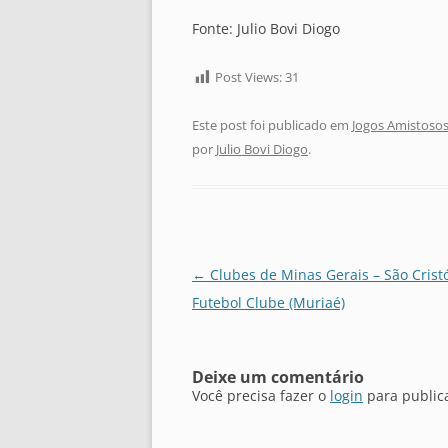
Fonte: Julio Bovi Diogo
Post Views:
31
Este post foi publicado em
Jogos Amistosos
por
Julio Bovi Diogo
.
Navegação
←
Clubes de Minas Gerais – São Crist
de
Futebol Clube (Muriaé)
posts
Deixe um comentário
Você precisa fazer o
login
para public