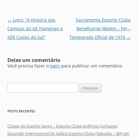
Navegação
←
Livro: “A História das
Sacramenta Esporte Clube
de
Camisas do GE Flamengo e
Beneficente (Belém – PA) –
posts
SER Caxias do Sul”
Temporada Oficial de 1974
→
Deixe um comentário
Você precisa fazer o
login
para publicar um comentário.
Pesquisar
por:
POSTS RECENTES
Clubes do Espírito Santo – Esporte Clube Golfinho (Linhares)
Excursão Internacional do Galícia Esporte Clube (Salvador – BA) em