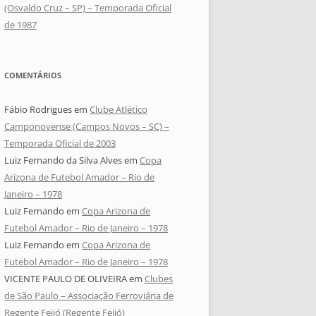
(Osvaldo Cruz – SP) – Temporada Oficial
de 1987
COMENTÁRIOS
Fábio Rodrigues
em
Clube Atlético
Camponovense (Campos Novos – SC) –
Temporada Oficial de 2003
Luiz Fernando da Silva Alves
em
Copa
Arizona de Futebol Amador – Rio de
Janeiro – 1978
Luiz Fernando
em
Copa Arizona de
Futebol Amador – Rio de Janeiro – 1978
Luiz Fernando
em
Copa Arizona de
Futebol Amador – Rio de Janeiro – 1978
VICENTE PAULO DE OLIVEIRA
em
Clubes
de São Paulo – Associação Ferroviária de
Regente Feijó (Regente Feijó)