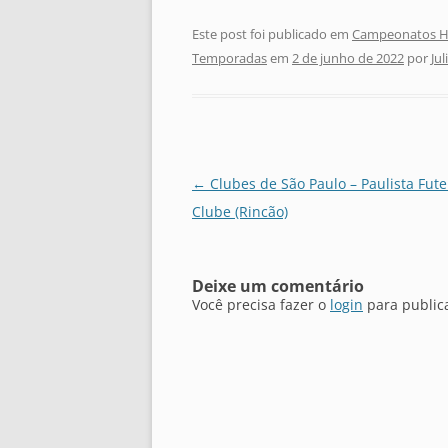
Este post foi publicado em
Campeonatos Hi
Temporadas
em
2 de junho de 2022
por
Ju
Navegação
←
Clubes de São Paulo – Paulista Fute
de
Clube (Rincão)
posts
Deixe um comentário
Você precisa fazer o
login
para public