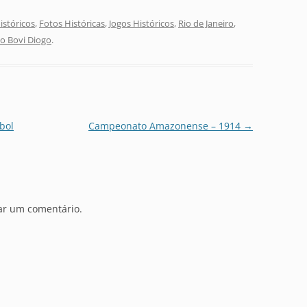
stóricos
,
Fotos Históricas
,
Jogos Históricos
,
Rio de Janeiro
,
lio Bovi Diogo
.
bol
Campeonato Amazonense – 1914
→
ar um comentário.