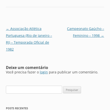
Navegação
←
Associação Atlética
Campeonato Gaúcho –
de
Portuguesa (Rio de Janeiro –
Feminino – 1998
→
posts
RJ) – Temporada Oficial de
1982
Deixe um comentário
Você precisa fazer o
login
para publicar um comentário.
Pesquisar
por:
POSTS RECENTES