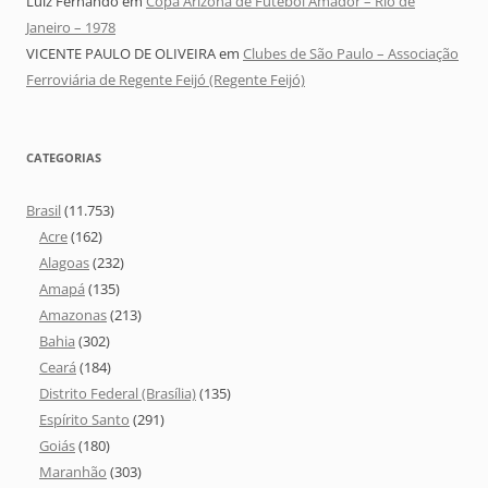
Luiz Fernando
em
Copa Arizona de Futebol Amador – Rio de
Janeiro – 1978
VICENTE PAULO DE OLIVEIRA
em
Clubes de São Paulo – Associação
Ferroviária de Regente Feijó (Regente Feijó)
CATEGORIAS
Brasil
(11.753)
Acre
(162)
Alagoas
(232)
Amapá
(135)
Amazonas
(213)
Bahia
(302)
Ceará
(184)
Distrito Federal (Brasília)
(135)
Espírito Santo
(291)
Goiás
(180)
Maranhão
(303)