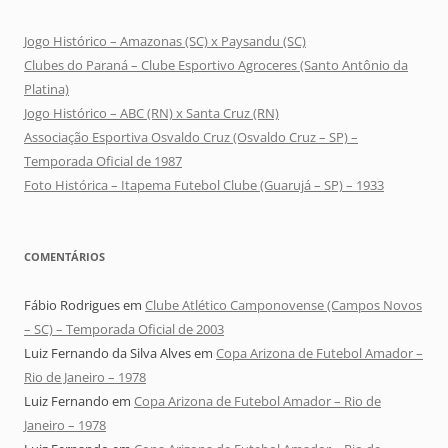
Jogo Histórico – Amazonas (SC) x Paysandu (SC)
Clubes do Paraná – Clube Esportivo Agroceres (Santo Antônio da
Platina)
Jogo Histórico – ABC (RN) x Santa Cruz (RN)
Associação Esportiva Osvaldo Cruz (Osvaldo Cruz – SP) –
Temporada Oficial de 1987
Foto Histórica – Itapema Futebol Clube (Guarujá – SP) – 1933
COMENTÁRIOS
Fábio Rodrigues
em
Clube Atlético Camponovense (Campos Novos
– SC) – Temporada Oficial de 2003
Luiz Fernando da Silva Alves
em
Copa Arizona de Futebol Amador –
Rio de Janeiro – 1978
Luiz Fernando
em
Copa Arizona de Futebol Amador – Rio de
Janeiro – 1978