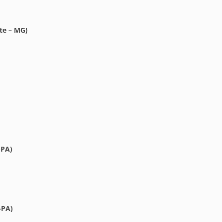
te – MG)
-PA)
-PA)