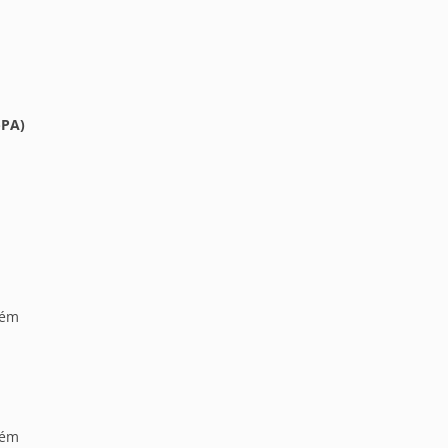
-PA)
lém
lém