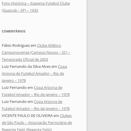
Foto Histórica – Itapema Futebol Clube
(Guarujá – SP) – 1933
COMENTÁRIOS
Fábio Rodrigues
em
Clube Atlético
Camponovense (Campos Novos – SC) –
Temporada Oficial de 2003
Luiz Fernando da Silva Alves
em
Copa
Arizona de Futebol Amador – Rio de
Janeiro – 1978
Luiz Fernando
em
Copa Arizona de
Futebol Amador – Rio de Janeiro – 1978
Luiz Fernando
em
Copa Arizona de
Futebol Amador – Rio de Janeiro – 1978
VICENTE PAULO DE OLIVEIRA
em
Clubes
de São Paulo – Associação Ferroviária de
Regente Feijó (Regente Feijó)