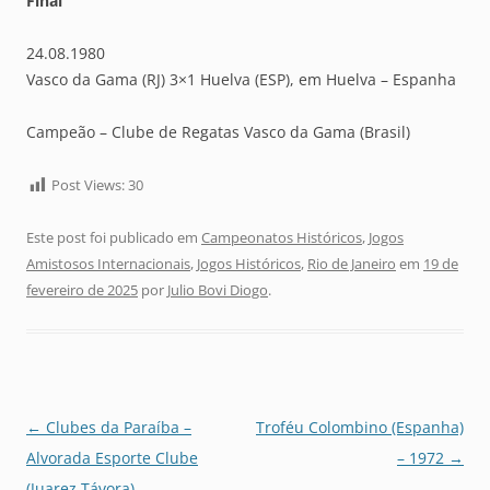
Final
24.08.1980
Vasco da Gama (RJ) 3×1 Huelva (ESP), em Huelva – Espanha
Campeão – Clube de Regatas Vasco da Gama (Brasil)
Post Views:
30
Este post foi publicado em
Campeonatos Históricos
,
Jogos
Amistosos Internacionais
,
Jogos Históricos
,
Rio de Janeiro
em
19 de
fevereiro de 2025
por
Julio Bovi Diogo
.
Navegação
←
Clubes da Paraíba –
Troféu Colombino (Espanha)
de
Alvorada Esporte Clube
– 1972
→
posts
(Juarez Távora)