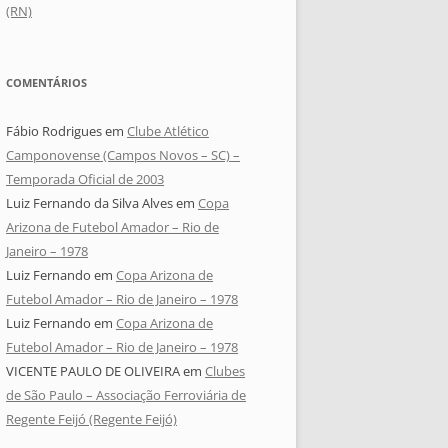
(RN)
COMENTÁRIOS
Fábio Rodrigues
em
Clube Atlético
Camponovense (Campos Novos – SC) –
Temporada Oficial de 2003
Luiz Fernando da Silva Alves
em
Copa
Arizona de Futebol Amador – Rio de
Janeiro – 1978
Luiz Fernando
em
Copa Arizona de
Futebol Amador – Rio de Janeiro – 1978
Luiz Fernando
em
Copa Arizona de
Futebol Amador – Rio de Janeiro – 1978
VICENTE PAULO DE OLIVEIRA
em
Clubes
de São Paulo – Associação Ferroviária de
Regente Feijó (Regente Feijó)