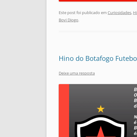
Este post foi publicado em
Curiosidades
,
Hi
Bovi Diogo
.
Hino do Botafogo Futebol
Deixe uma resposta