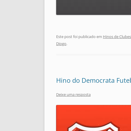
Este post foi publicado em
Hinos de Clubes
Diogo
.
Hino do Democrata Futeb
Deixe uma resposta