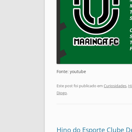
Fonte: youtube
Este post foi publicado em
Curiosidades
,
Hi
Diogo
.
Hino do Esporte Clube D