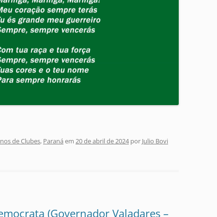
nos de Clubes
,
Paraná
em
20 de abril de 2024
por
Julio Bovi
emocrata (Governador Valadares –