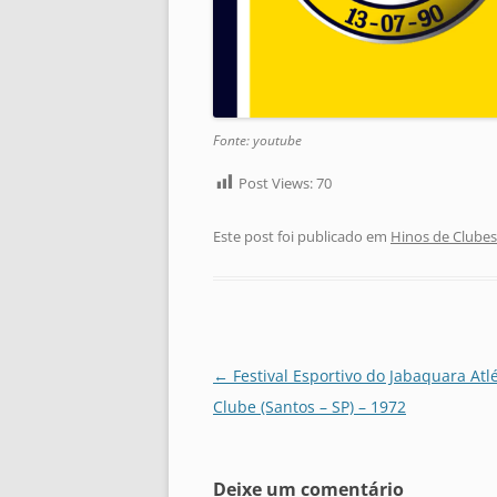
Fonte: youtube
Post Views:
70
Este post foi publicado em
Hinos de Clubes
Navegação
←
Festival Esportivo do Jabaquara Atlé
de
Clube (Santos – SP) – 1972
posts
Deixe um comentário