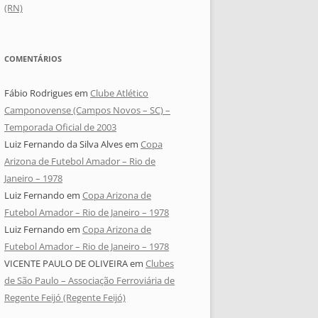
(RN)
COMENTÁRIOS
Fábio Rodrigues
em
Clube Atlético
Camponovense (Campos Novos – SC) –
Temporada Oficial de 2003
Luiz Fernando da Silva Alves
em
Copa
Arizona de Futebol Amador – Rio de
Janeiro – 1978
Luiz Fernando
em
Copa Arizona de
Futebol Amador – Rio de Janeiro – 1978
Luiz Fernando
em
Copa Arizona de
Futebol Amador – Rio de Janeiro – 1978
VICENTE PAULO DE OLIVEIRA
em
Clubes
de São Paulo – Associação Ferroviária de
Regente Feijó (Regente Feijó)