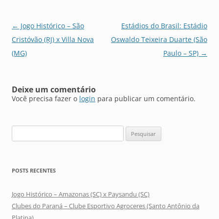
Navegação
←
Jogo Histórico – São
Estádios do Brasil: Estádio
de
Cristóvão (RJ) x Villa Nova
Oswaldo Teixeira Duarte (São
posts
(MG)
Paulo – SP)
→
Deixe um comentário
Você precisa fazer o
login
para publicar um comentário.
Pesquisar
por:
POSTS RECENTES
Jogo Histórico – Amazonas (SC) x Paysandu (SC)
Clubes do Paraná – Clube Esportivo Agroceres (Santo Antônio da
Platina)