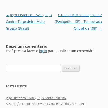
Navegação
←
Jogo Histórico – Avaí (SC) x
Clube Atlético Penapolense
de
Contra Torpedeiro Mato
(Penápolis – SP) – Temporada
posts
Grosso (Brasil)
Oficial de 1981
→
Deixe um comentário
Você precisa fazer o
login
para publicar um comentário.
Pesquisar
por:
POSTS RECENTES
Jogo Histórico – ABC (RN) x Santa Cruz (RN)
Associação Esportiva Osvaldo Cruz (Osvaldo Cruz – SP) –