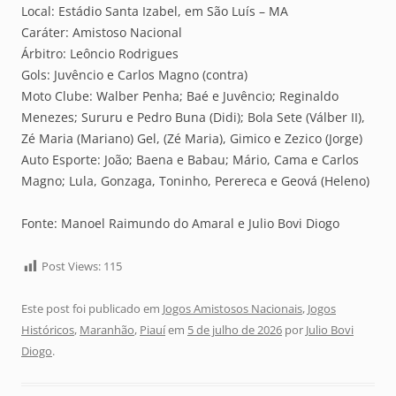
Local: Estádio Santa Izabel, em São Luís – MA
Caráter: Amistoso Nacional
Árbitro: Leôncio Rodrigues
Gols: Juvêncio e Carlos Magno (contra)
Moto Clube: Walber Penha; Baé e Juvêncio; Reginaldo
Menezes; Sururu e Pedro Buna (Didi); Bola Sete (Válber II),
Zé Maria (Mariano) Gel, (Zé Maria), Gimico e Zezico (Jorge)
Auto Esporte: João; Baena e Babau; Mário, Cama e Carlos
Magno; Lula, Gonzaga, Toninho, Perereca e Geová (Heleno)
Fonte: Manoel Raimundo do Amaral e Julio Bovi Diogo
Post Views:
115
Este post foi publicado em
Jogos Amistosos Nacionais
,
Jogos
Históricos
,
Maranhão
,
Piauí
em
5 de julho de 2026
por
Julio Bovi
Diogo
.