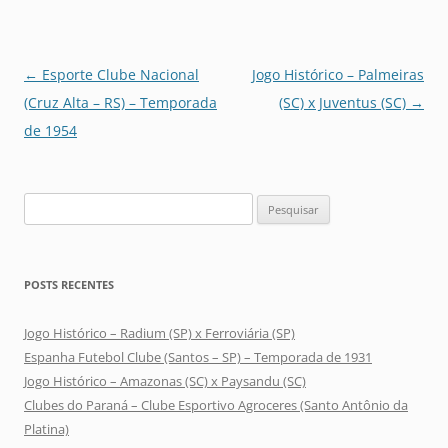
Navegação
←
Esporte Clube Nacional
Jogo Histórico – Palmeiras
de
(Cruz Alta – RS) – Temporada
(SC) x Juventus (SC)
→
posts
de 1954
Pesquisar
por:
POSTS RECENTES
Jogo Histórico – Radium (SP) x Ferroviária (SP)
Espanha Futebol Clube (Santos – SP) – Temporada de 1931
Jogo Histórico – Amazonas (SC) x Paysandu (SC)
Clubes do Paraná – Clube Esportivo Agroceres (Santo Antônio da
Platina)