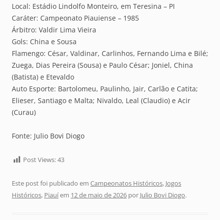
Local: Estádio Lindolfo Monteiro, em Teresina – PI
Caráter: Campeonato Piauiense – 1985
Árbitro: Valdir Lima Vieira
Gols: China e Sousa
Flamengo: César, Valdinar, Carlinhos, Fernando Lima e Bilé;
Zuega, Dias Pereira (Sousa) e Paulo César; Joniel, China
(Batista) e Etevaldo
Auto Esporte: Bartolomeu, Paulinho, Jair, Carlão e Catita;
Elieser, Santiago e Malta; Nivaldo, Leal (Claudio) e Acir
(Curau)
Fonte: Julio Bovi Diogo
Post Views:
43
Este post foi publicado em
Campeonatos Históricos
,
Jogos
Históricos
,
Piauí
em
12 de maio de 2026
por
Julio Bovi Diogo
.