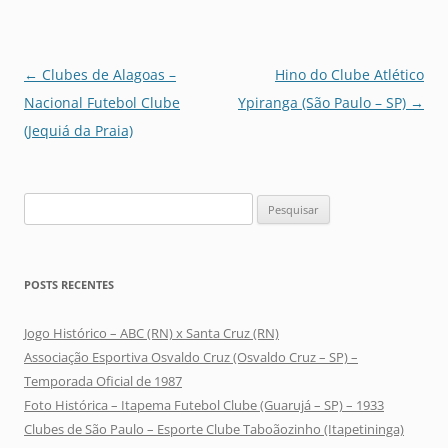
Navegação
←
Clubes de Alagoas –
Hino do Clube Atlético
de
Nacional Futebol Clube
Ypiranga (São Paulo – SP)
→
posts
(Jequiá da Praia)
Pesquisar
por:
POSTS RECENTES
Jogo Histórico – ABC (RN) x Santa Cruz (RN)
Associação Esportiva Osvaldo Cruz (Osvaldo Cruz – SP) –
Temporada Oficial de 1987
Foto Histórica – Itapema Futebol Clube (Guarujá – SP) – 1933
Clubes de São Paulo – Esporte Clube Taboãozinho (Itapetininga)