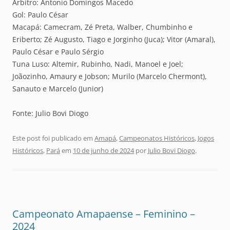
Árbitro: Antonio Domingos Macedo
Gol: Paulo César
Macapá: Camecram, Zé Preta, Walber, Chumbinho e
Eriberto; Zé Augusto, Tiago e Jorginho (Juca); Vitor (Amaral),
Paulo César e Paulo Sérgio
Tuna Luso: Altemir, Rubinho, Nadi, Manoel e Joel;
Joãozinho, Amaury e Jobson; Murilo (Marcelo Chermont),
Sanauto e Marcelo (Junior)
Fonte: Julio Bovi Diogo
Este post foi publicado em
Amapá
,
Campeonatos Históricos
,
Jogos
Históricos
,
Pará
em
10 de junho de 2024
por
Julio Bovi Diogo
.
Campeonato Amapaense – Feminino –
2024