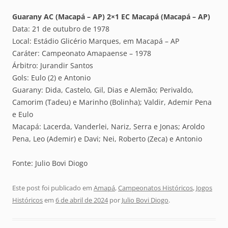
Guarany AC (Macapá – AP) 2×1 EC Macapá (Macapá – AP)
Data: 21 de outubro de 1978
Local: Estádio Glicério Marques, em Macapá – AP
Caráter: Campeonato Amapaense – 1978
Árbitro: Jurandir Santos
Gols: Eulo (2) e Antonio
Guarany: Dida, Castelo, Gil, Dias e Alemão; Perivaldo,
Camorim (Tadeu) e Marinho (Bolinha); Valdir, Ademir Pena
e Eulo
Macapá: Lacerda, Vanderlei, Nariz, Serra e Jonas; Aroldo
Pena, Leo (Ademir) e Davi; Nei, Roberto (Zeca) e Antonio
Fonte: Julio Bovi Diogo
Este post foi publicado em
Amapá
,
Campeonatos Históricos
,
Jogos
Históricos
em
6 de abril de 2024
por
Julio Bovi Diogo
.