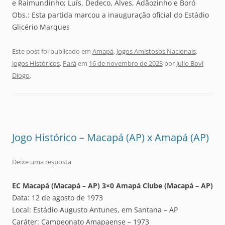
e Raimundinho; Luís, Dedeco, Alves, Adãozinho e Boró
Obs.: Esta partida marcou a inauguração oficial do Estádio
Glicério Marques
Este post foi publicado em
Amapá
,
Jogos Amistosos Nacionais
,
Jogos Históricos
,
Pará
em
16 de novembro de 2023
por
Julio Bovi
Diogo
.
Jogo Histórico – Macapá (AP) x Amapá (AP)
Deixe uma resposta
EC Macapá (Macapá – AP) 3×0 Amapá Clube (Macapá – AP)
Data: 12 de agosto de 1973
Local: Estádio Augusto Antunes, em Santana – AP
Caráter: Campeonato Amapaense – 1973