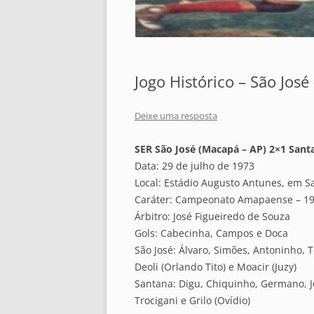
Jogo Histórico – São José
Deixe uma resposta
SER São José (Macapá – AP) 2×1 Sant
Data: 29 de julho de 1973
Local: Estádio Augusto Antunes, em S
Caráter: Campeonato Amapaense – 1
Árbitro: José Figueiredo de Souza
Gols: Cabecinha, Campos e Doca
São José: Álvaro, Simões, Antoninho, 
Deoli (Orlando Tito) e Moacir (Juzy)
Santana: Digu, Chiquinho, Germano, J
Trocigani e Grilo (Ovídio)