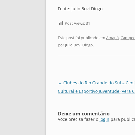
Fonte: Julio Bovi Diogo
Post Views:
31
Este post foi publicado em
Amapá
,
Campeon
por
Julio Bovi Diogo
.
Navegação
←
Clubes do Rio Grande do Sul – Cent
de
Cultural e Esportivo Juventude (Vera C
posts
Deixe um comentário
Você precisa fazer o
login
para public