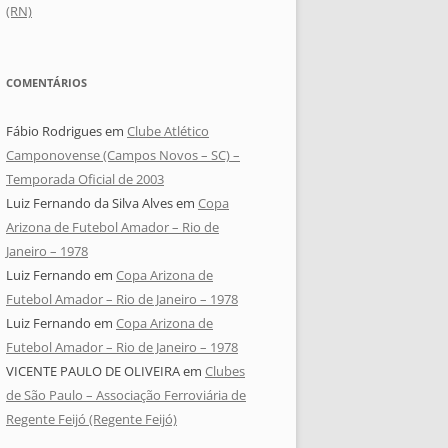
(RN)
COMENTÁRIOS
Fábio Rodrigues
em
Clube Atlético
Camponovense (Campos Novos – SC) –
Temporada Oficial de 2003
Luiz Fernando da Silva Alves
em
Copa
Arizona de Futebol Amador – Rio de
Janeiro – 1978
Luiz Fernando
em
Copa Arizona de
Futebol Amador – Rio de Janeiro – 1978
Luiz Fernando
em
Copa Arizona de
Futebol Amador – Rio de Janeiro – 1978
VICENTE PAULO DE OLIVEIRA
em
Clubes
de São Paulo – Associação Ferroviária de
Regente Feijó (Regente Feijó)