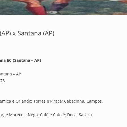
 (AP) x Santana (AP)
ana EC (Santana – AP)
antana – AP
973
Temica e Orlando; Torres e Piracá; Cabecinha, Campos,
orge Mareco e Nego; Café e Catolé; Doca, Sacaca,