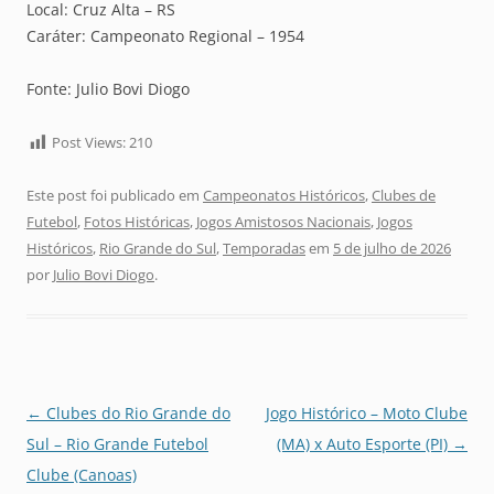
Local: Cruz Alta – RS
Caráter: Campeonato Regional – 1954
Fonte: Julio Bovi Diogo
Post Views:
210
Este post foi publicado em
Campeonatos Históricos
,
Clubes de
Futebol
,
Fotos Históricas
,
Jogos Amistosos Nacionais
,
Jogos
Históricos
,
Rio Grande do Sul
,
Temporadas
em
5 de julho de 2026
por
Julio Bovi Diogo
.
Navegação
←
Clubes do Rio Grande do
Jogo Histórico – Moto Clube
de
Sul – Rio Grande Futebol
(MA) x Auto Esporte (PI)
→
posts
Clube (Canoas)