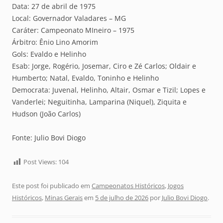
Data: 27 de abril de 1975
Local: Governador Valadares – MG
Caráter: Campeonato MIneiro – 1975
Árbitro: Ênio Lino Amorim
Gols: Evaldo e Helinho
Esab: Jorge, Rogério, Josemar, Ciro e Zé Carlos; Oldair e
Humberto; Natal, Evaldo, Toninho e Helinho
Democrata: Juvenal, Helinho, Altair, Osmar e Tizil; Lopes e
Vanderlei; Neguitinha, Lamparina (Niquel), Ziquita e
Hudson (João Carlos)
Fonte: Julio Bovi Diogo
Post Views:
104
Este post foi publicado em
Campeonatos Históricos
,
Jogos
Históricos
,
Minas Gerais
em
5 de julho de 2026
por
Julio Bovi Diogo
.