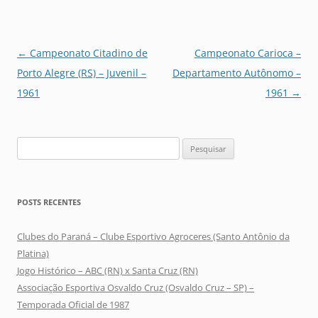
Navegação
←
Campeonato Citadino de
Campeonato Carioca –
de
Porto Alegre (RS) – Juvenil –
Departamento Autônomo –
posts
1961
1961
→
Pesquisar
por:
POSTS RECENTES
Clubes do Paraná – Clube Esportivo Agroceres (Santo Antônio da
Platina)
Jogo Histórico – ABC (RN) x Santa Cruz (RN)
Associação Esportiva Osvaldo Cruz (Osvaldo Cruz – SP) –
Temporada Oficial de 1987