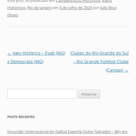
Este post foi publicado em
Campeonatos Históricos
,
Jogos
Históricos
,
Rio de Janeiro
em
5 de julho de 2026
por
Julio Bovi
Diogo
.
Navegação
←
Jogo Histórico – Esab (MG)
Clubes do Rio Grande do Sul
de
x Democrata (MG)
– Rio Grande Futebol Clube
posts
(Canoas)
→
Pesquisar
por:
POSTS RECENTES
Excursão Internacional do Galícia Esporte Clube (Salvador – BA) em