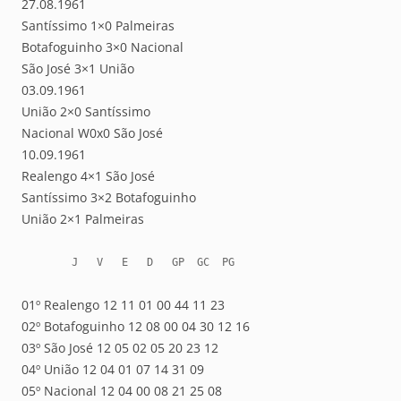
27.08.1961
Santíssimo 1×0 Palmeiras
Botafoguinho 3×0 Nacional
São José 3×1 União
03.09.1961
União 2×0 Santíssimo
Nacional W0x0 São José
10.09.1961
Realengo 4×1 São José
Santíssimo 3×2 Botafoguinho
União 2×1 Palmeiras
        J   V   E   D   GP  GC  PG
01º Realengo 12 11 01 00 44 11 23
02º Botafoguinho 12 08 00 04 30 12 16
03º São José 12 05 02 05 20 23 12
04º União 12 04 01 07 14 31 09
05º Nacional 12 04 00 08 21 25 08