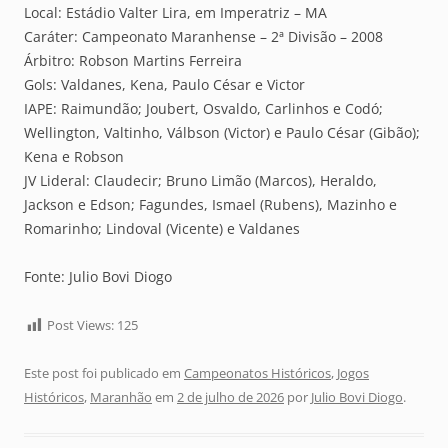
Local: Estádio Valter Lira, em Imperatriz – MA
Caráter: Campeonato Maranhense – 2ª Divisão – 2008
Árbitro: Robson Martins Ferreira
Gols: Valdanes, Kena, Paulo César e Victor
IAPE: Raimundão; Joubert, Osvaldo, Carlinhos e Codó;
Wellington, Valtinho, Válbson (Victor) e Paulo César (Gibão);
Kena e Robson
JV Lideral: Claudecir; Bruno Limão (Marcos), Heraldo,
Jackson e Edson; Fagundes, Ismael (Rubens), Mazinho e
Romarinho; Lindoval (Vicente) e Valdanes
Fonte: Julio Bovi Diogo
Post Views:
125
Este post foi publicado em
Campeonatos Históricos
,
Jogos
Históricos
,
Maranhão
em
2 de julho de 2026
por
Julio Bovi Diogo
.