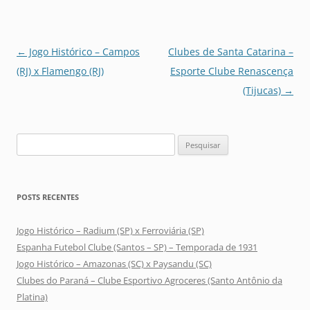
Navegação
←
Jogo Histórico – Campos
Clubes de Santa Catarina –
de
(RJ) x Flamengo (RJ)
Esporte Clube Renascença
posts
(Tijucas)
→
Pesquisar
por:
POSTS RECENTES
Jogo Histórico – Radium (SP) x Ferroviária (SP)
Espanha Futebol Clube (Santos – SP) – Temporada de 1931
Jogo Histórico – Amazonas (SC) x Paysandu (SC)
Clubes do Paraná – Clube Esportivo Agroceres (Santo Antônio da
Platina)