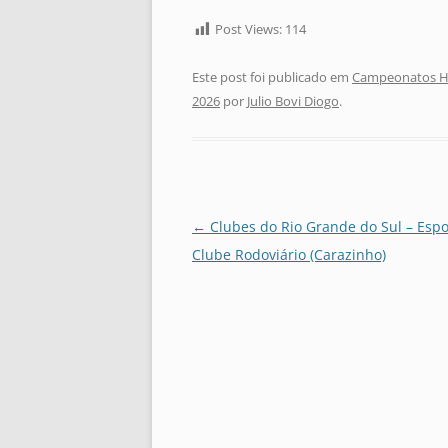
Post Views:
114
Este post foi publicado em
Campeonatos Hi
2026
por
Julio Bovi Diogo
.
Navegação
←
Clubes do Rio Grande do Sul – Espo
de
Clube Rodoviário (Carazinho)
posts