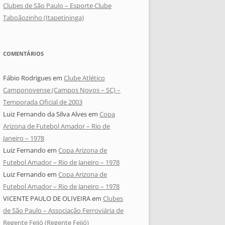
Clubes de São Paulo – Esporte Clube
Taboãozinho (Itapetininga)
COMENTÁRIOS
Fábio Rodrigues
em
Clube Atlético
Camponovense (Campos Novos – SC) –
Temporada Oficial de 2003
Luiz Fernando da Silva Alves
em
Copa
Arizona de Futebol Amador – Rio de
Janeiro – 1978
Luiz Fernando
em
Copa Arizona de
Futebol Amador – Rio de Janeiro – 1978
Luiz Fernando
em
Copa Arizona de
Futebol Amador – Rio de Janeiro – 1978
VICENTE PAULO DE OLIVEIRA
em
Clubes
de São Paulo – Associação Ferroviária de
Regente Feijó (Regente Feijó)