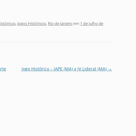
stóricos
,
Jogos Históricos
,
Rio de Janeiro
em
1 de julho de
rte
Jogo Histórico – IAPE (MA) x JV Lideral (MA)
→