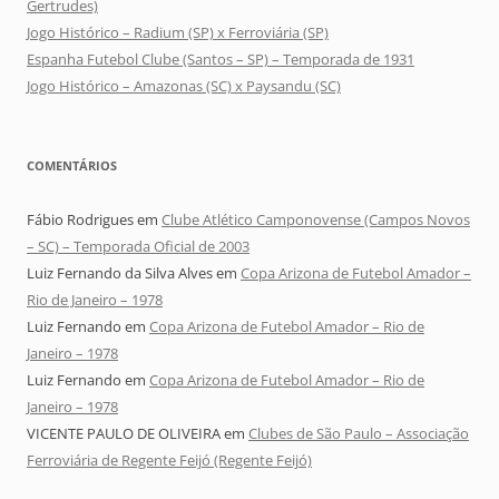
Gertrudes)
Jogo Histórico – Radium (SP) x Ferroviária (SP)
Espanha Futebol Clube (Santos – SP) – Temporada de 1931
Jogo Histórico – Amazonas (SC) x Paysandu (SC)
COMENTÁRIOS
Fábio Rodrigues
em
Clube Atlético Camponovense (Campos Novos
– SC) – Temporada Oficial de 2003
Luiz Fernando da Silva Alves
em
Copa Arizona de Futebol Amador –
Rio de Janeiro – 1978
Luiz Fernando
em
Copa Arizona de Futebol Amador – Rio de
Janeiro – 1978
Luiz Fernando
em
Copa Arizona de Futebol Amador – Rio de
Janeiro – 1978
VICENTE PAULO DE OLIVEIRA
em
Clubes de São Paulo – Associação
Ferroviária de Regente Feijó (Regente Feijó)