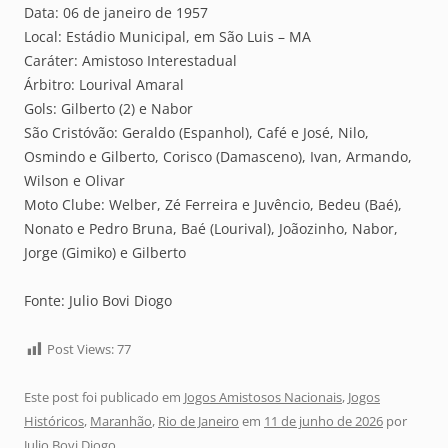
Data: 06 de janeiro de 1957
Local: Estádio Municipal, em São Luis – MA
Caráter: Amistoso Interestadual
Árbitro: Lourival Amaral
Gols: Gilberto (2) e Nabor
São Cristóvão: Geraldo (Espanhol), Café e José, Nilo,
Osmindo e Gilberto, Corisco (Damasceno), Ivan, Armando,
Wilson e Olivar
Moto Clube: Welber, Zé Ferreira e Juvêncio, Bedeu (Baé),
Nonato e Pedro Bruna, Baé (Lourival), Joãozinho, Nabor,
Jorge (Gimiko) e Gilberto
Fonte: Julio Bovi Diogo
Post Views:
77
Este post foi publicado em
Jogos Amistosos Nacionais
,
Jogos
Históricos
,
Maranhão
,
Rio de Janeiro
em
11 de junho de 2026
por
Julio Bovi Diogo
.