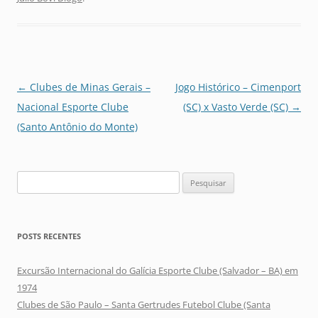
Navegação
←
Clubes de Minas Gerais –
Jogo Histórico – Cimenport
de
Nacional Esporte Clube
(SC) x Vasto Verde (SC)
→
posts
(Santo Antônio do Monte)
Pesquisar
por:
POSTS RECENTES
Excursão Internacional do Galícia Esporte Clube (Salvador – BA) em
1974
Clubes de São Paulo – Santa Gertrudes Futebol Clube (Santa