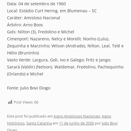
Data: 04 de setembro de 1960
Local: Estádio Curt Hering, em Blumenau – SC
Caráter: Amistoso Nacional
Árbitro: Arno Boos
Gols: Nilton (3), Fredolino e Michel
Cimenport: Nazareno, Nelcy e Morelli; Nonho (Lulu),
Zequinha e Marzinho; Wilson (Andrade), Nilton, Leal, Telê e
Hélio (Bruninho)
Vasto Verde: Largura, Goli, Ivo e Galego; Fritz e Jango;
Sarará (Valdir) (Nelson), Waldemar, Fredolino, Pachequinho
(Orlando) e Michel
Fonte: Julio Bovi Diogo
Post Views:
66
Este post foi publicado em
Jogos Amistosos Nacionais
,
Jogos
Históricos
,
Santa Catarina
em
11 de junho de 2026
por
Julio Bovi
Diogo
.