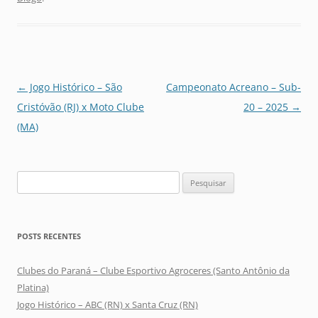
Navegação
←
Jogo Histórico – São
Campeonato Acreano – Sub-
de
Cristóvão (RJ) x Moto Clube
20 – 2025
→
posts
(MA)
Pesquisar
por:
POSTS RECENTES
Clubes do Paraná – Clube Esportivo Agroceres (Santo Antônio da
Platina)
Jogo Histórico – ABC (RN) x Santa Cruz (RN)