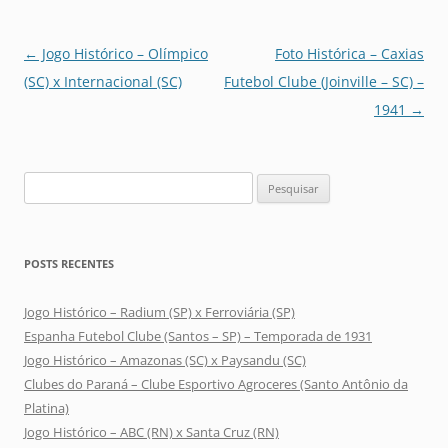
Navegação
←
Jogo Histórico – Olímpico
Foto Histórica – Caxias
de
(SC) x Internacional (SC)
Futebol Clube (Joinville – SC) –
posts
1941
→
Pesquisar
por:
POSTS RECENTES
Jogo Histórico – Radium (SP) x Ferroviária (SP)
Espanha Futebol Clube (Santos – SP) – Temporada de 1931
Jogo Histórico – Amazonas (SC) x Paysandu (SC)
Clubes do Paraná – Clube Esportivo Agroceres (Santo Antônio da
Platina)
Jogo Histórico – ABC (RN) x Santa Cruz (RN)