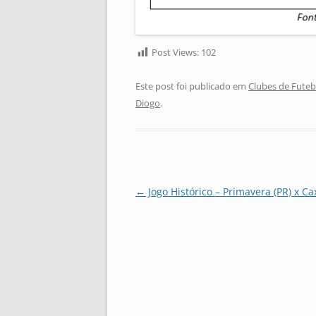
Post Views:
102
Este post foi publicado em
Clubes de Futeb
Diogo
.
Navegação
←
Jogo Histórico – Primavera (PR) x Cax
de
posts