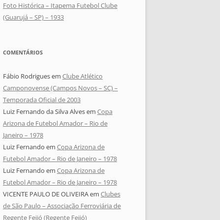
Foto Histórica – Itapema Futebol Clube
(Guarujá – SP) – 1933
COMENTÁRIOS
Fábio Rodrigues
em
Clube Atlético
Camponovense (Campos Novos – SC) –
Temporada Oficial de 2003
Luiz Fernando da Silva Alves
em
Copa
Arizona de Futebol Amador – Rio de
Janeiro – 1978
Luiz Fernando
em
Copa Arizona de
Futebol Amador – Rio de Janeiro – 1978
Luiz Fernando
em
Copa Arizona de
Futebol Amador – Rio de Janeiro – 1978
VICENTE PAULO DE OLIVEIRA
em
Clubes
de São Paulo – Associação Ferroviária de
Regente Feijó (Regente Feijó)