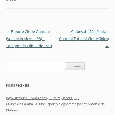
Navegação
←
Esporte Clube Guarani
Clubes de São Paulo –
de
(Venâncio Aires – RS) –
Guarani Futebol Clube (Ibirá)
posts
Temporada Oficial de 1991
→
Pesquisar
por:
POSTS RECENTES
Jogo Histórico – Amazonas (SC) x Paysandu (SC)
Clubes do Paraná – Clube Esportivo Agroceres (Santo Antônio da
Platina)