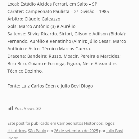
Local: Estádio Alcides Ferrari, em Salto – SP
Caráter: Campeonato Paulista – 2ª Divisão – 1985
Árbitro: Cláudio Galeazzo
Gols: Marco Antônio (3) e Aurélio.
Saltense: Silvio; Ricardo, Sirtori, Gilson e Adilson (Bidola);
Fernando, Aurélio e Renatinho (Almir); Júlio César, Marco
Antônio e Astro. Técnico Marcos Guerra.
Dracena: Bandeira; Russo, Moacir, Pereira e Marcides;
Biro-Biro, Goiano e Formiga, Figura, Nei e Alexandre.
Técnico Dozinho.
Fonte: Luiz Carlos Éden e Julio Bovi Diogo
Post Views:
30
Este post foi publicado em
Campeonatos Históricos
,
Jogos
Históricos
,
São Paulo
em
26 de setembro de 2025
por
Julio Bovi
Diogo
.