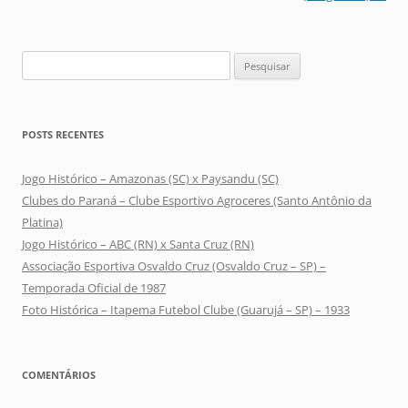
Pesquisar
por:
POSTS RECENTES
Jogo Histórico – Amazonas (SC) x Paysandu (SC)
Clubes do Paraná – Clube Esportivo Agroceres (Santo Antônio da
Platina)
Jogo Histórico – ABC (RN) x Santa Cruz (RN)
Associação Esportiva Osvaldo Cruz (Osvaldo Cruz – SP) –
Temporada Oficial de 1987
Foto Histórica – Itapema Futebol Clube (Guarujá – SP) – 1933
COMENTÁRIOS