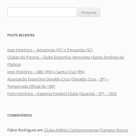
Pesquisar
por:
POSTS RECENTES
Jogo Histórico – Amazonas (SC) x Paysandu (SC)
Clubes do Paraná – Clube Esportivo Agroceres (Santo Antônio da
Platina)
Jogo Histórico – ABC (RN) x Santa Cruz (RN)
Associação Esportiva Osvaldo Cruz (Osvaldo Cruz – SP) –
Temporada Oficial de 1987
Foto Histórica – Itapema Futebol Clube (Guarujá – SP) – 1933
COMENTÁRIOS
Fábio Rodrigues
em
Clube Atlético Camponovense (Campos Novos