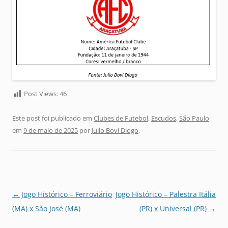
Post Views:
46
Este post foi publicado em
Clubes de Futebol
,
Escudos
,
São Paulo
em
9 de maio de 2025
por
Julio Bovi Diogo
.
Navegação
←
Jogo Histórico – Ferroviário
Jogo Histórico – Palestra Itália
de
(MA) x São José (MA)
(PR) x Universal (PR)
→
posts