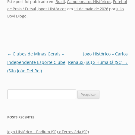
Este post foi publicado em
Brasil
,
Campeonatos Históricos
,
Futebol
de Praia / Futsal
,
Jogos Históricos
em
11 de maio de 2026
por
Julio
Bovi Diogo
.
Navegação
←
Clubes de Minas Gerais –
Jogo Histórico – Carlos
de
Independente Esporte Clube
Renaux (SC) x Humaitá (SC)
→
posts
(São João Del Rei)
Pesquisar
por:
POSTS RECENTES
Jogo Histórico – Radium (SP) x Ferroviária (SP)