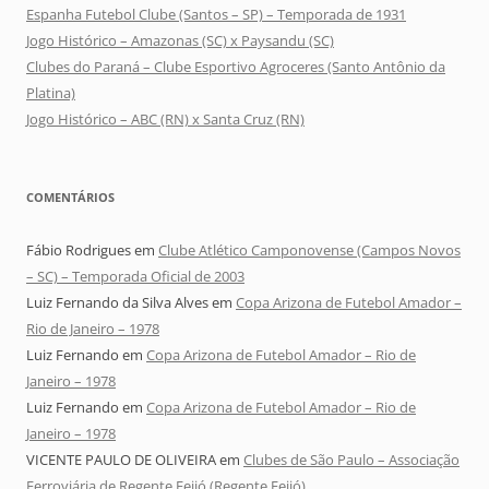
Espanha Futebol Clube (Santos – SP) – Temporada de 1931
Jogo Histórico – Amazonas (SC) x Paysandu (SC)
Clubes do Paraná – Clube Esportivo Agroceres (Santo Antônio da
Platina)
Jogo Histórico – ABC (RN) x Santa Cruz (RN)
COMENTÁRIOS
Fábio Rodrigues
em
Clube Atlético Camponovense (Campos Novos
– SC) – Temporada Oficial de 2003
Luiz Fernando da Silva Alves
em
Copa Arizona de Futebol Amador –
Rio de Janeiro – 1978
Luiz Fernando
em
Copa Arizona de Futebol Amador – Rio de
Janeiro – 1978
Luiz Fernando
em
Copa Arizona de Futebol Amador – Rio de
Janeiro – 1978
VICENTE PAULO DE OLIVEIRA
em
Clubes de São Paulo – Associação
Ferroviária de Regente Feijó (Regente Feijó)