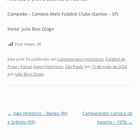
Campeão – Campos Melo Futebol Clube (Santos – SP)
Fonte: Julio Bovi Diogo
Post Views:
38
Este post foi publicado em
Campeonatos Históricos
,
Futebol de
Praia / Futsal
,
Jogos Históricos
,
São Paulo
em
15 de maio de 2024
por
Julio Bovi Diogo
.
Navegação
←
Jogo Histórico – Bangu (RJ)
Campeonato Carioca de
de
x Grêmio (DF)
Juvenis – 1976
→
posts