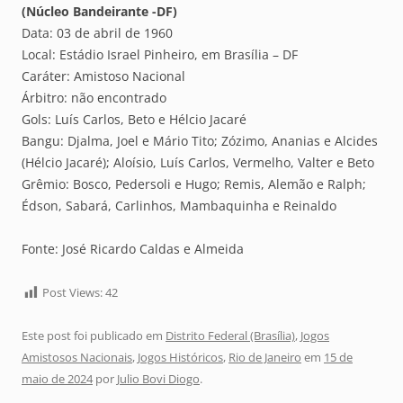
(Núcleo Bandeirante -DF)
Data: 03 de abril de 1960
Local: Estádio Israel Pinheiro, em Brasília – DF
Caráter: Amistoso Nacional
Árbitro: não encontrado
Gols: Luís Carlos, Beto e Hélcio Jacaré
Bangu: Djalma, Joel e Mário Tito; Zózimo, Ananias e Alcides
(Hélcio Jacaré); Aloísio, Luís Carlos, Vermelho, Valter e Beto
Grêmio: Bosco, Pedersoli e Hugo; Remis, Alemão e Ralph;
Édson, Sabará, Carlinhos, Mambaquinha e Reinaldo
Fonte: José Ricardo Caldas e Almeida
Post Views:
42
Este post foi publicado em
Distrito Federal (Brasília)
,
Jogos
Amistosos Nacionais
,
Jogos Históricos
,
Rio de Janeiro
em
15 de
maio de 2024
por
Julio Bovi Diogo
.