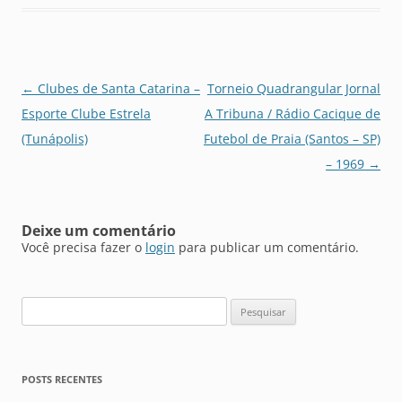
Navegação
←
Clubes de Santa Catarina –
Torneio Quadrangular Jornal
de
Esporte Clube Estrela
A Tribuna / Rádio Cacique de
posts
(Tunápolis)
Futebol de Praia (Santos – SP)
– 1969
→
Deixe um comentário
Você precisa fazer o
login
para publicar um comentário.
Pesquisar
por:
POSTS RECENTES