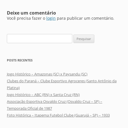
Deixe um comentário
Você precisa fazer o
login
para publicar um comentário.
Pesquisar
por:
POSTS RECENTES
Jogo Histórico – Amazonas (SC) x Paysandu (SC)
Clubes do Paraná – Clube Esportivo Agroceres (Santo Antônio da
Platina)
Jogo Histórico – ABC (RN) x Santa Cruz (RN)
Associação Esportiva Osvaldo Cruz (Osvaldo Cruz – SP) –
Temporada Oficial de 1987
Foto Histórica – Itapema Futebol Clube (Guarujá – SP) – 1933