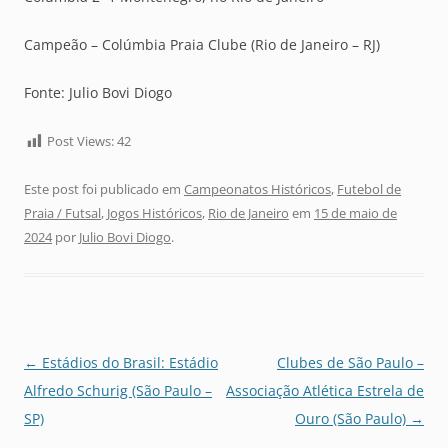
Campeão – Colúmbia Praia Clube (Rio de Janeiro – RJ)
Fonte: Julio Bovi Diogo
Post Views:
42
Este post foi publicado em
Campeonatos Históricos
,
Futebol de
Praia / Futsal
,
Jogos Históricos
,
Rio de Janeiro
em
15 de maio de
2024
por
Julio Bovi Diogo
.
Navegação
←
Estádios do Brasil: Estádio
Clubes de São Paulo –
de
Alfredo Schurig (São Paulo –
Associação Atlética Estrela de
posts
SP)
Ouro (São Paulo)
→